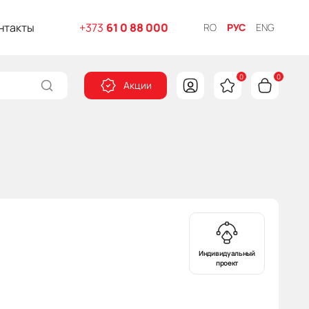
нтакты
+373
61 0 88 000
RO
РУС
ENG
0
0
Акции
Индивидуальный
проект