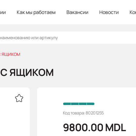
нии
Как мы работаем
Вакансии
Новости
Ко
 С ЯЩИКОМ
5 С ЯЩИКОМ
Код товара: 80201255
9800.00
MDL