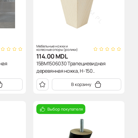
Мебельные ножки и
колесные опоры (ролики)
114.00
MDL
ная
15BM1506030 Трапециевидная
деревянная ножка, H-150..
В корзину
Выбор покупателя