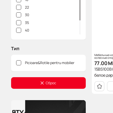
35
22
38
30
40
35
46
40
47
50
50
60
Тип
51
64
Мебельные но
колесные опо
54
77.00
M
Picioare&Rotile pentru mobilier
58
15BS100B 
60
белое дере
75
Сброс
80