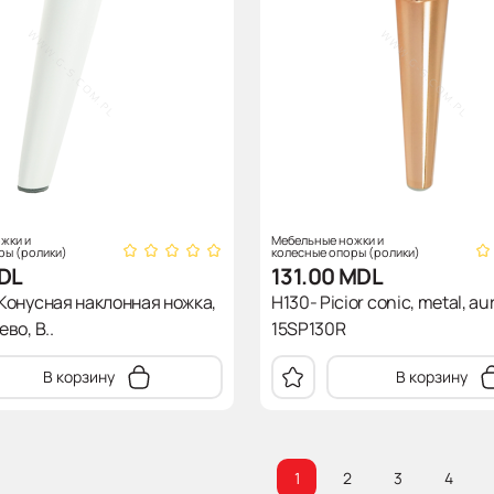
жки и
Мебельные ножки и
ры (ролики)
колесные опоры (ролики)
DL
131.00
MDL
Конусная наклонная ножка,
H130- Picior conic, metal, aur
во, В..
15SP130R
В корзину
В корзину
1
2
3
4