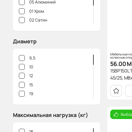
05 Алюминий
01 Хром
02 Сатин
10 Белый
18 Шлифованное золото
Диаметр
06 Шлифованная сталь
Мебельные но
10M Белый матовый
колесные опо
9,5
56.00
M
10
15BP150L T
12
45/25, M8
15
19
25
27,5
Максимальная нагрузка (кг)
Выбор
30
32
18