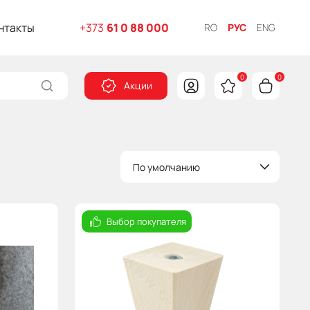
нтакты
+373
61 0 88 000
RO
РУС
ENG
0
0
Акции
По умолчанию
Выбор покупателя