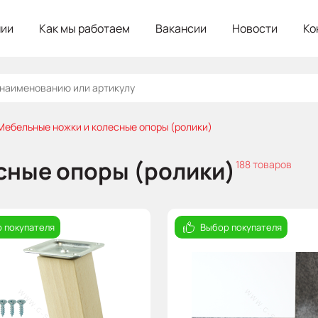
нии
Как мы работаем
Вакансии
Новости
Ко
Мебельные ножки и колесные опоры (ролики)
сные опоры (ролики)
188 товаров
 покупателя
Выбор покупателя