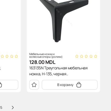
Мебельные ножки и
колесные опоры (ролики)
128.00
MDL
,
163135N Треугольная мебельная
ножка, H-135, черная..
В корзину
5