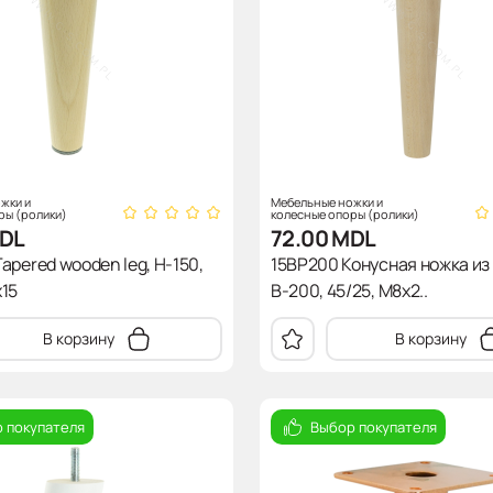
жки и
Мебельные ножки и
ры (ролики)
колесные опоры (ролики)
DL
72.00
MDL
apered wooden leg, H-150,
15BP200 Конусная ножка из 
x15
В-200, 45/25, M8x2..
В корзину
В корзину
 покупателя
Выбор покупателя