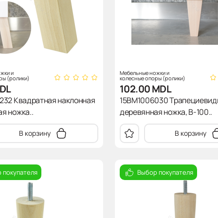
жки и
Мебельные ножки и
ры (ролики)
колесные опоры (ролики)
DL
102.00
MDL
232 Квадратная наклонная
15BM1006030 Трапециевид
я ножка..
деревянная ножка, В-100..
В корзину
В корзину
 покупателя
Выбор покупателя