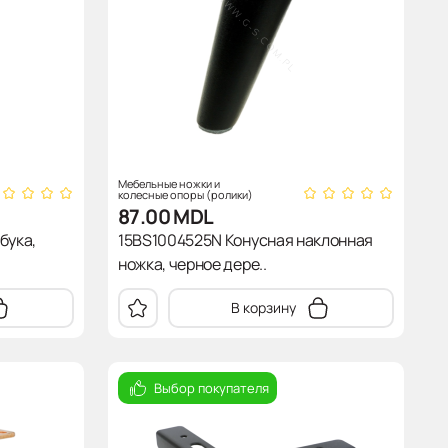
Мебельные ножки и
колесные опоры (ролики)
87.00
MDL
бука,
15BS1004525N Конусная наклонная
ножка, черное дере..
В корзину
Выбор покупателя