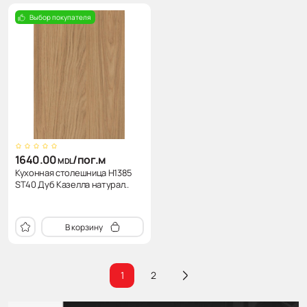
Выбор покупателя
1640.00
/пог.м
MDL
Кухонная столешница H1385
ST40 Дуб Казелла натурал..
В корзину
1
2