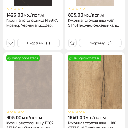
1426.00
/пог.м
805.00
/пог.м
MDL
MDL
Кухонная столешница F199 PA
Кухонная столешница F661
Мрамор Черная атмосфер..
ST76 Песочно-бежевый каль..
В корзину
В корзину
Выбор покупателя
Выбор покупателя
805.00
/пог.м
1640.00
/пог.м
MDL
MDL
Кухонная столешница F662
Кухонная столешница H1180
ST76 Серый камень калцит ..
ST37 Дуб Галифакс натура..