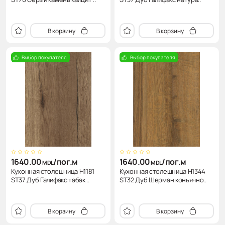
В корзину
В корзину
Выбор покупателя
Выбор покупателя
1640.00
/пог.м
1640.00
/пог.м
MDL
MDL
Кухонная столешница H1181
Кухонная столешница H1344
ST37 Дуб Галифакс табак ..
ST32 Дуб Шерман коньячно..
В корзину
В корзину