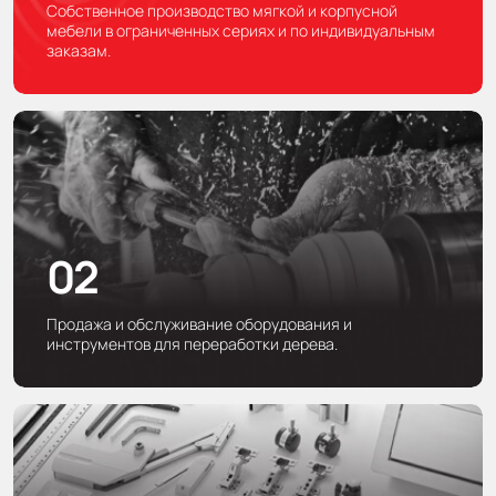
CDF ( компакт плита)
Петли
Беспроводное зарядное устройство
Фурнитура Rejs
Комоды и тумбы
Тиски, струбцины Hoegert
Собственное производство мягкой и корпусной
мебели в ограниченных сериях и по индивидуальным
заказам.
Декоративные ламинаты
Соединительные Елементы
Блоки питания
Кресло
Трещотки и аксессуары Hoegert
Кромка
Выдвижные ящики
Столы и стулья
Шарнирно-губцевой инструмент Hoegert
Оcнование для кровати
Ящики и сумки Hoegert
02
Продажа и обслуживание оборудования и
инструментов для переработки дерева.