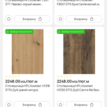
Столешница HPL Компакт F267
Столешница HPL Компакт
ST7 Лавово-серый камен..
F8001 ST9 Кристаллический м..
В корзину
В корзину
Выбор покупателя
Выбор покупателя
2248.00
/пог.м
2248.00
/пог.м
MDL
MDL
Столешница HPL Компакт H1318
Столешница HPL Компакт
ST10 Дуб дикий натура..
H1330 ST10 Дуб Санта-Фе Вин..
В корзину
В корзину