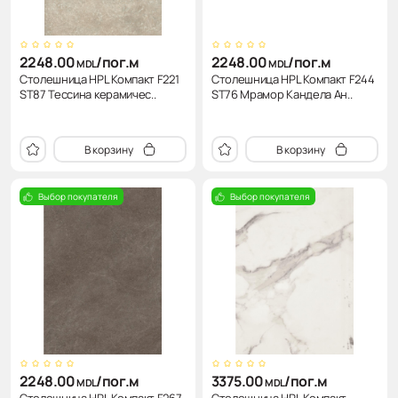
2248.00
/пог.м
2248.00
/пог.м
MDL
MDL
Столешница HPL Компакт F221
Столешница HPL Компакт F244
ST87 Тессина керамичес..
ST76 Мрамор Кандела Ан..
В корзину
В корзину
Выбор покупателя
Выбор покупателя
2248.00
/пог.м
3375.00
/пог.м
MDL
MDL