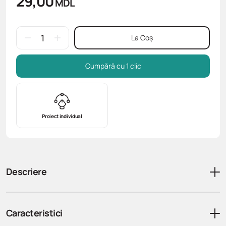
29,00
MDL
La Coș
Cumpără cu 1 clic
Proiect individual
Descriere
Caracteristici