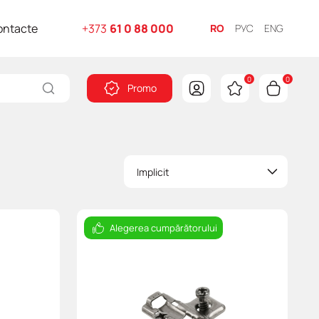
ontacte
+373
61 0 88 000
RO
РУС
ENG
0
0
Promo
Implicit
Alegerea cumpărătorului