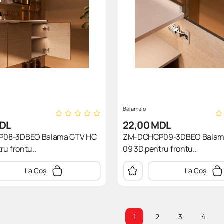
Balamale
DL
22,00
MDL
08-3DBEO Balama GTV HC
ZM-DCHCP09-3DBEO Balam
ru frontu..
09 3D pentru frontu..
La Coș
La Coș
1
2
3
4