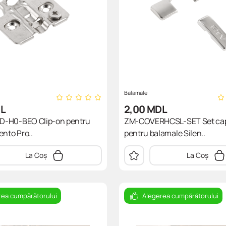
Balamale
L
2,00
MDL
-H0-BEO Сlip-on pentru
ZM-COVERHCSL-SET Set ca
ento Pro..
pentru balamale Silen..
La Coș
La Coș
rea cumpărătorului
Alegerea cumpărătorului