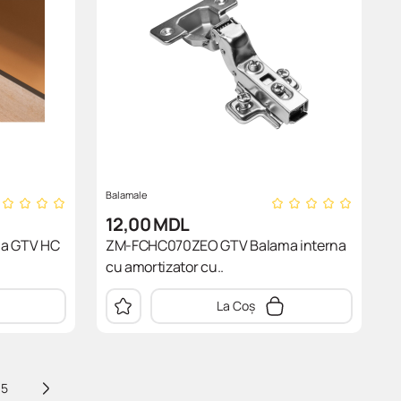
Balamale
12,00
MDL
a GTV HC
ZM-FCHC070ZEO GTV Balama interna
cu amortizator cu..
La Coș
5