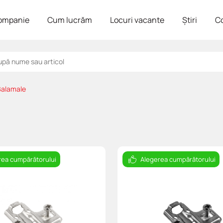
ompanie
Cum lucrăm
Locuri vacante
Știri
C
Balamale
rea cumpărătorului
Alegerea cumpărătorului