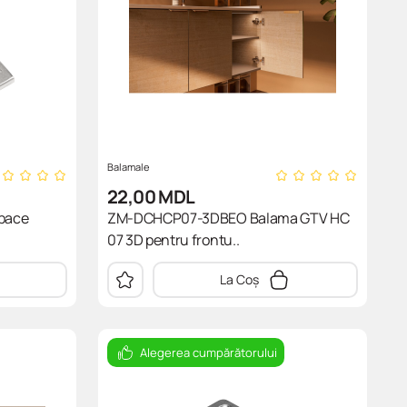
Balamale
22,00
MDL
pace
ZM-DCHCP07-3DBEO Balama GTV HC
07 3D pentru frontu..
La Coș
Alegerea cumpărătorului