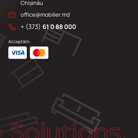
Chişinău
office@mobilier.md
+ (373)
61 0 88 000
Acceptăm: