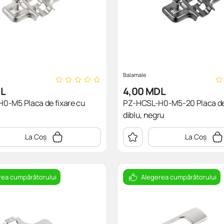
Balamale
L
4,00
MDL
0-M5 Placa de fixare cu
PZ-HCSL-H0-M5-20 Placa de 
diblu, negru
La Coș
La Coș
rea cumpărătorului
Alegerea cumpărătorului