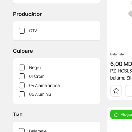
Рroducător
GTV
Culoare
Balamale
6,00
MD
Negru
PZ-HCSL3D
01 Crom
balama Sil
04 Alama antica
05 Aluminiu
Тип
Alege
Balamale