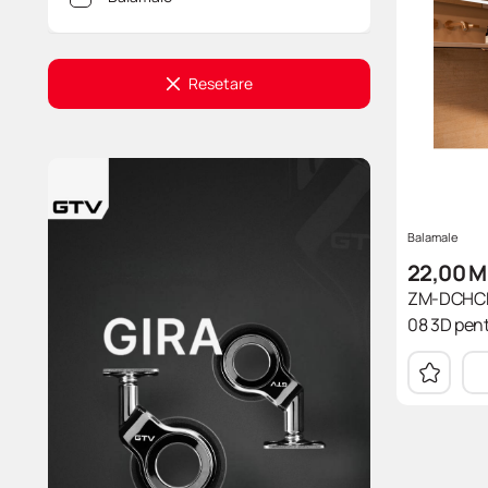
Resetare
Balamale
22,00
M
ZM-DCHCP
08 3D pent