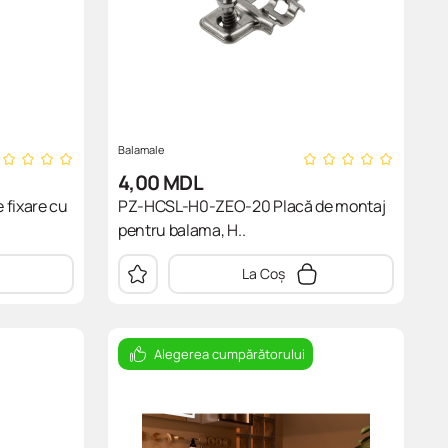
Balamale
4,00
MDL
fixare cu
PZ-HCSL-H0-ZEO-20 Placă de montaj
pentru balama, H..
La Coș
Alegerea cumpărătorului