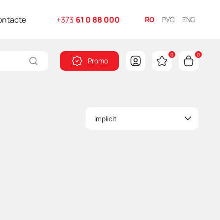
ontacte
+373
61 0 88 000
RO
РУС
ENG
0
0
Promo
Implicit