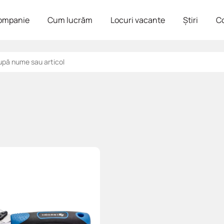
ompanie
Cum lucrăm
Locuri vacante
Știri
C