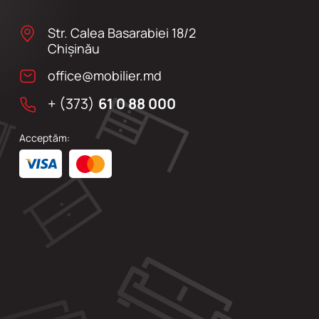
Str. Calea Basarabiei 18/2
Chişinău
office@mobilier.md
+ (373)
61 0 88 000
Acceptăm: