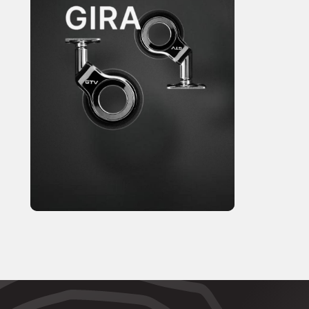
131
80
132
134
135
136
137
138
140
142
143
144
146
147
148
150