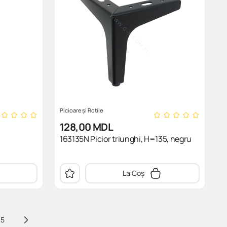
Picioare și Rotile
128,00
MDL
163135N Picior triunghi, H=135, negru
La Coș
5