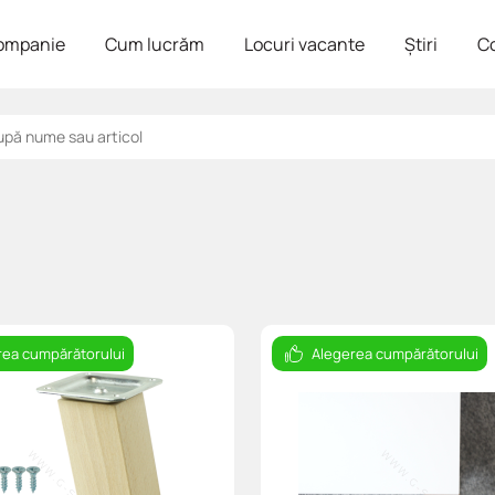
ompanie
Cum lucrăm
Locuri vacante
Știri
C
rea cumpărătorului
Alegerea cumpărătorului