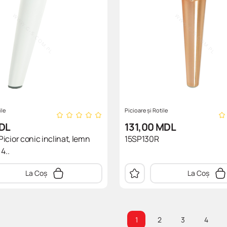
ile
Picioare și Rotile
DL
131,00
MDL
icior conic inclinat, lemn
15SP130R
4..
La Coș
La Coș
1
2
3
4