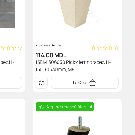
Picioare și Rotile
114,00
MDL
apez,H-
15BM1506030 Picior lemn trapez, H-
150, 60/30mm, M8..
La Coș
Alegerea cumpărătorului