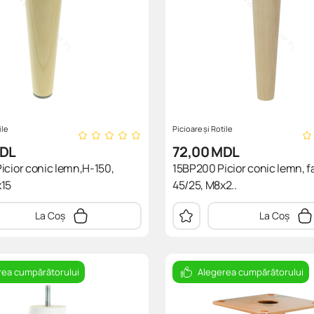
ile
Picioare și Rotile
DL
72,00
MDL
icior conic lemn,H-150,
15BP200 Picior conic lemn, f
x15
45/25, M8x2..
La Coș
La Coș
rea cumpărătorului
Alegerea cumpărătorului