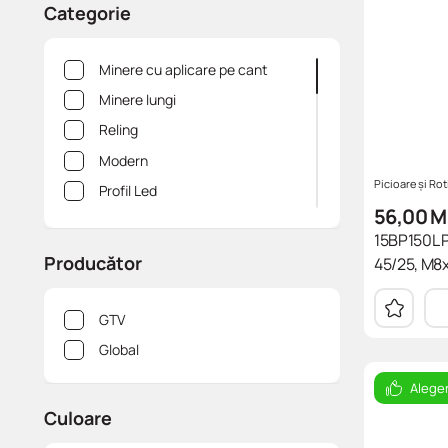
Categorie
Minere cu aplicare pe cant
Minere lungi
Reling
Modern
Picioare și Rot
Profil Led
56,00
M
Для детей
15BP150L P
Классика
Рroducător
45/25, M8
Модерн
Accesorii pentru mobilier
GTV
Cuiere pentru mobila
Global
Sisteme pt garderoba / dulap
Alege
Minere clasice
Culoare
Minere pt copii