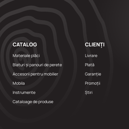
151
156
158
159
160
CATALOG
CLIENȚI
161
Materiale plăci
Livrare
164
165
Blaturi și panouri de perete
Plată
166
Accesorii pentru mobilier
Garanție
168
Mobila
Promoții
169
Instrumente
Știri
170
Cataloage de produse
172
174
175