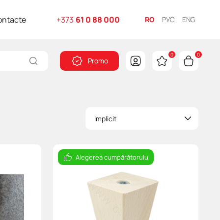
ontacte
+373
61 0 88 000
RO
РУС
ENG
0
0
Promo
Implicit
Alegerea cumpărătorului