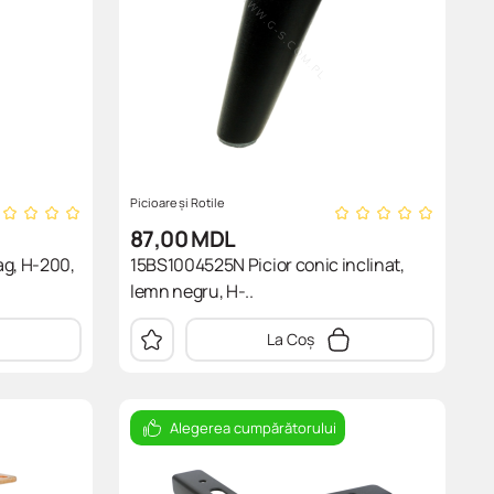
Picioare și Rotile
87,00
MDL
ag, H-200,
15BS1004525N Picior conic inclinat,
lemn negru, H-..
La Coș
Alegerea cumpărătorului