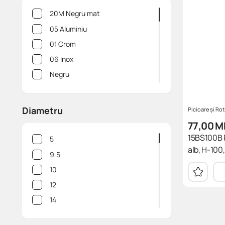
Minere incadrate
20M Negru mat
Elemente de asamblare
05 Aluminiu
Sistema VELLO
01 Crom
Suporturi polite, accesorii
06 Inox
pentru sticla
Negru
Minere Glamour
18 Aur vechi
Picioare și Rotile
02 Satin
Diametru
Minere Retro
Picioare și Rot
04 Alama antica
77,00
M
10 Alb
15BS100B P
5
alb, H-100, 
03 Alama
9,5
10M Alb mat
10
07 Argint antic
12
22 Aur deschis
14
12 Negru crom
15