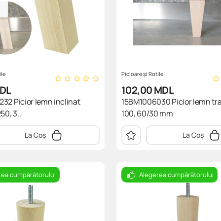
ile
Picioare și Rotile
DL
102,00
MDL
32 Picior lemn inclinat
15BM1006030 Picior lemn tr
50, 3..
100, 60/30 mm
La Coș
La Coș
rea cumpărătorului
Alegerea cumpărătorului