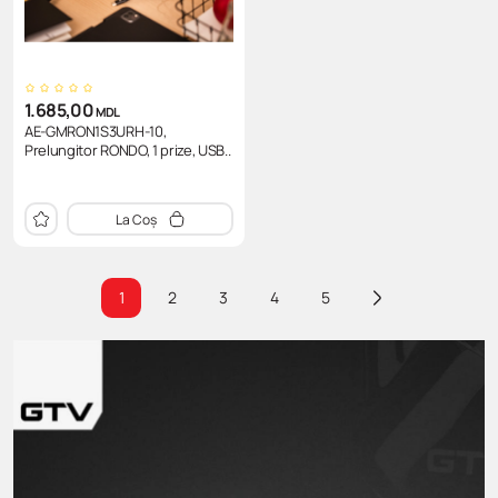
1.685,00
MDL
AE-GMRON1S3URH-10,
Prelungitor RONDO, 1 prize, USB..
La Coș
1
2
3
4
5