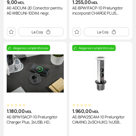
9,00
1.255,00
MDL
MDL
AE-ADCUNI-20 Conector pentru
AE-BPW1FACP-10 Prelungitor
AE-WBCUNI-10DIM, negr..
incorporat CHARGE PLUS,..
La Coș
La Coș
Alegerea cumpărătorului
Alegerea cumpărătorului
1.180,00
1.960,00
MDL
MDL
AE-BPW1SACP-10 Prelungitor
AE-BPW2SCAM-10 Prelungitor
Charger Plus, 2xUSB, HD..
CAMINO, 2xSCHUKO, 1xUSB..