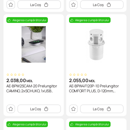
La Coș
La Coș
Alegerea cumpărătorului
Alegerea cumpărătorului
2.038,00
2.055,00
MDL
MDL
AE-BPW2SCAM-20 Prelungitor
AE-BPW4F120P-10 Prelungitor
CAMINO, 2xSCHUKO, 1xUSB..
COMFORT PLUS, D-120mm,..
La Coș
La Coș
Alegerea cumpărătorului
Alegerea cumpărătorului