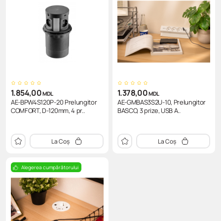
1.854,00
1.378,00
MDL
MDL
AE-BPW4S120P-20 Prelungitor
AE-GMBAS3S2U-10, Prelungitor
COMFORT, D-120mm, 4 pr..
BASCO, 3 prize, USB A..
La Coș
La Coș
Alegerea cumpărătorului