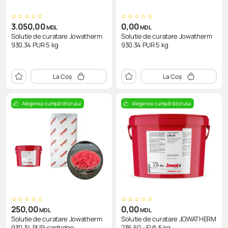
3.050,00
0,00
MDL
MDL
Solutie de curatare Jowatherm
Solutie de curatare Jowatherm
930.34 PUR 5 kg
930.34 PUR 5 kg
La Coș
La Coș
Alegerea cumpărătorului
Alegerea cumpărătorului
250,00
0,00
MDL
MDL
Solutie de curatare Jowatherm
Solutie de curatare JOWATHERM
930.34 PUR-cartridge..
236.50 - EVA 5 kg