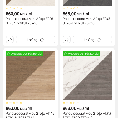
863,00
/ml
863,00
/ml
MDL
MDL
Panou decorativ cu 2 fețe F226
Panou decorativ cu 2 fețe F243
ST78/ F229 ST75 410..
ST76 /F244 ST76 410..
La Coș
La Coș
Alegerea cumpărătorului
Alegerea cumpărătorului
863,00
/ml
863,00
/ml
MDL
MDL
Panou decorativ cu 2 fețe H1145
Panou decorativ cu 2 fețe H1313
ST10/ H1303 ST12 4..
ST10/ F800 ST9 410..