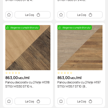
La Coș
La Coș
Alegerea cumpărătorului
Alegerea cumpărătorului
863,00
/ml
863,00
/ml
MDL
MDL
Panou decorativ cu 2 fețe H1318
Panou decorativ cu 2 fețe H197
ST10/ H1330 ST10 4..
ST10/ H1357 ST10 (8..
La Coș
La Coș