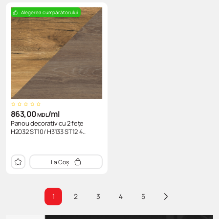
Alegerea cumpărătorului
863,00
/ml
MDL
Panou decorativ cu 2 fețe
H2032 ST10/ H3133 ST12 4..
La Coș
1
2
3
4
5