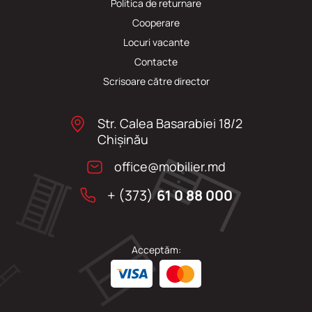
Politica de returnare
Cooperare
Locuri vacante
Сontacte
Scrisoare către director
Str. Calea Basarabiei 18/2
Chişinău
office@mobilier.md
+ (373)
61 0 88 000
Acceptăm: