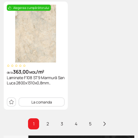
Alegerea cumpărătorului
363,00
/m²
MDL
de la
Laminate F108 ST9 Marmură San
Luca 2800x1310x0,8mm..
La comanda
1
2
3
4
5