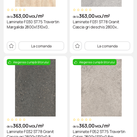
363,00
/m²
363,00
/m²
MDL
MDL
de la
de la
Laminate F030 ST75 Travertin
Laminate F031 ST78 Granit
Margalida 2800x1310x0..
Cascia gri deschis 2800x..
La comanda
La comanda
Alegerea cumpărătorului
Alegerea cumpărătorului
363,00
/m²
363,00
/m²
MDL
MDL
de la
de la
Laminate F032 ST78 Granit
Laminate F052 ST75 Travertin
Cascia gri 2800x1310x0,8..
Calais 2800x1310x0,8m..