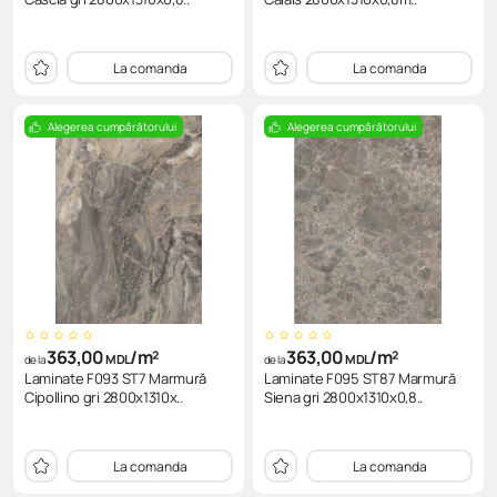
La comanda
La comanda
Alegerea cumpărătorului
Alegerea cumpărătorului
363,00
/m²
363,00
/m²
MDL
MDL
de la
de la
Laminate F093 ST7 Marmură
Laminate F095 ST87 Marmură
Cipollino gri 2800x1310x..
Siena gri 2800x1310x0,8..
La comanda
La comanda