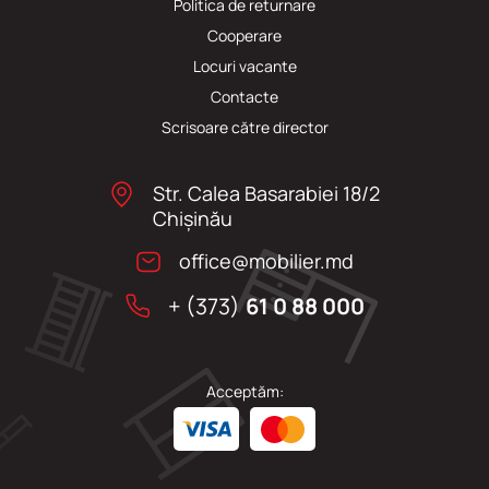
Politica de returnare
Cooperare
Locuri vacante
Сontacte
Scrisoare către director
Str. Calea Basarabiei 18/2
Chişinău
office@mobilier.md
+ (373)
61 0 88 000
Acceptăm: