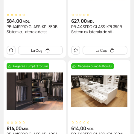
584,00
627,00
MDL
MDL
PB-AXISPRO-GLASS-KPL350B
PB-AXISPRO-GLASS-KPL350B
Sistem cu laterala de sti..
Sistem cu laterala de sti..
La Coș
La Coș
Alegerea cumpărătorului
Alegerea cumpărătorului
614,00
614,00
MDL
MDL