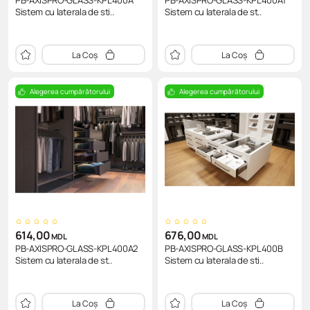
PB-AXISPRO-GLASS-KPL400A
PB-AXISPRO-GLASS-KPL400A1
Sistem cu laterala de sti..
Sistem cu laterala de st..
La Coș
La Coș
Alegerea cumpărătorului
Alegerea cumpărătorului
614,00
676,00
MDL
MDL
PB-AXISPRO-GLASS-KPL400A2
PB-AXISPRO-GLASS-KPL400B
Sistem cu laterala de st..
Sistem cu laterala de sti..
La Coș
La Coș