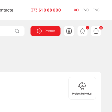
ontacte
+373
61 0 88 000
RO
РУС
ENG
0
0
Promo
Proiect individual