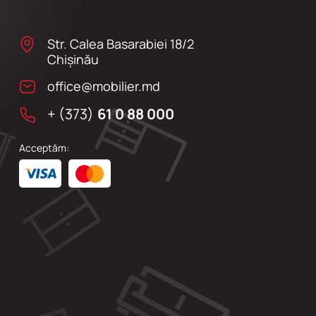
Str. Calea Basarabiei 18/2
Chişinău
office@mobilier.md
+ (373)
61 0 88 000
Acceptăm: