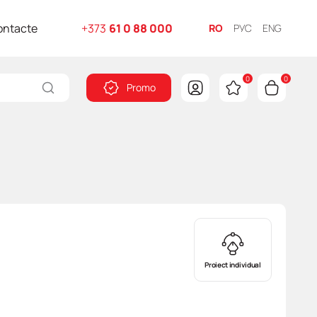
ontacte
+373
61 0 88 000
RO
РУС
ENG
0
0
Promo
Proiect individual