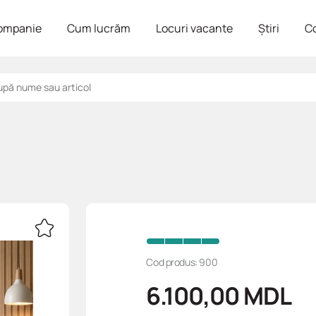
ompanie
Cum lucrăm
Locuri vacante
Știri
C
Cod produs: 900
6.100,00
MDL