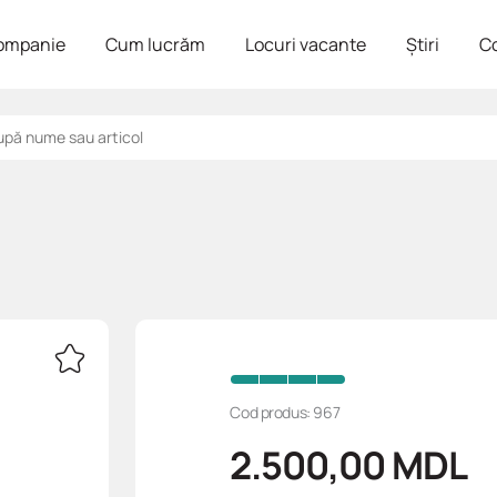
ompanie
Cum lucrăm
Locuri vacante
Știri
C
Cod produs: 967
2.500,00
MDL