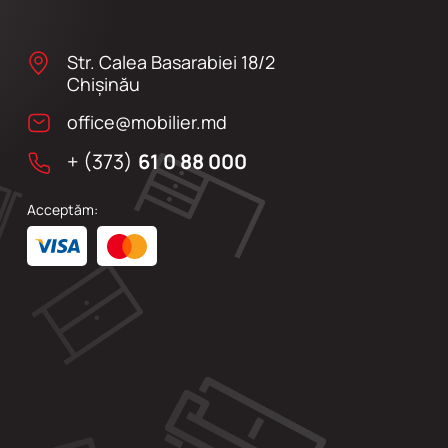
Str. Calea Basarabiei 18/2
Chişinău
office@mobilier.md
+ (373)
61 0 88 000
Acceptăm: