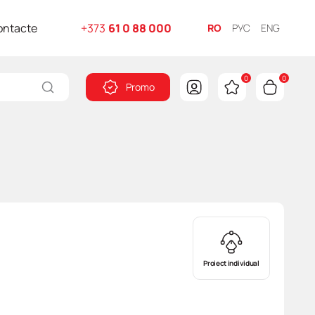
ontacte
+373
61 0 88 000
RO
РУС
ENG
0
0
Promo
Proiect individual