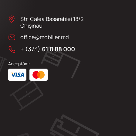
Str. Calea Basarabiei 18/2
Chişinău
office@mobilier.md
+ (373)
61 0 88 000
Acceptăm: