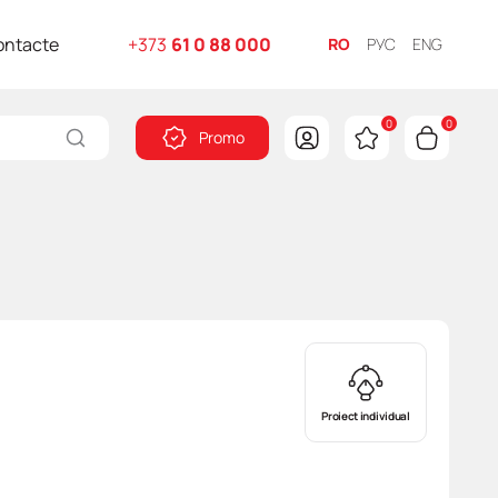
ontacte
+373
61 0 88 000
RO
РУС
ENG
0
0
Promo
Proiect individual