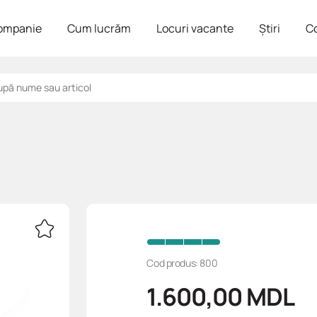
ompanie
Cum lucrăm
Locuri vacante
Știri
C
Cod produs: 800
1.600,00
MDL