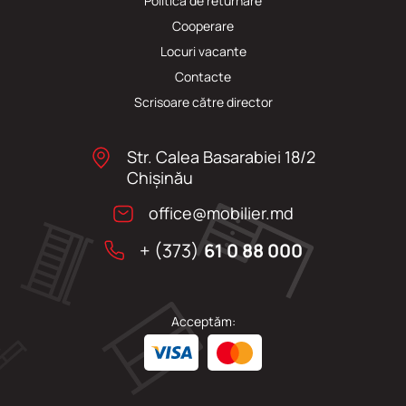
Politica de returnare
Cooperare
Locuri vacante
Сontacte
Scrisoare către director
Str. Calea Basarabiei 18/2
Chişinău
office@mobilier.md
+ (373)
61 0 88 000
Acceptăm: