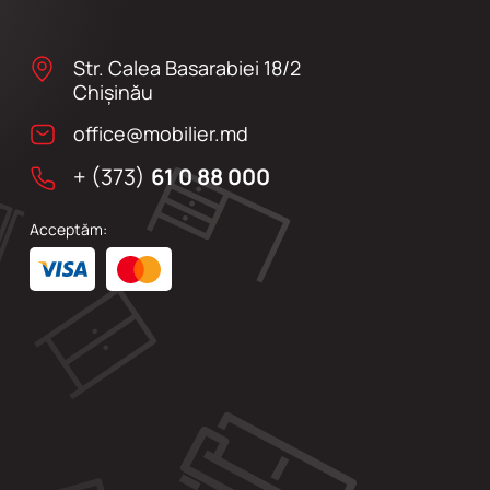
Str. Calea Basarabiei 18/2
Chişinău
office@mobilier.md
+ (373)
61 0 88 000
Acceptăm: