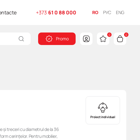
ontacte
+373
61 0 88 000
RO
РУС
ENG
0
0
Promo
Proiect individual
ie și treceri cu diametrul de la 36
orm cerințelor. Pentru mobilier,