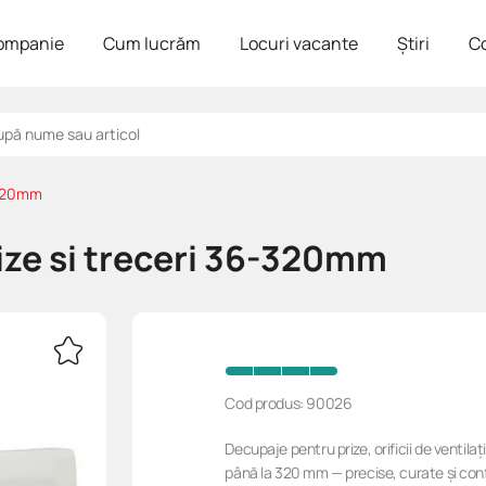
ompanie
Cum lucrăm
Locuri vacante
Știri
C
6-320mm
ize si treceri 36-320mm
Cod produs: 90026
Decupaje pentru prize, orificii de ventilaț
până la 320 mm — precise, curate și conf