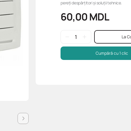
pereți despărțitori și soluții tehnice.
60,00
MDL
La C
Cumpără cu 1 clic