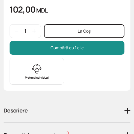
102,00
MDL
La Coș
Cumpără cu 1 clic
Proiect individual
Descriere
0