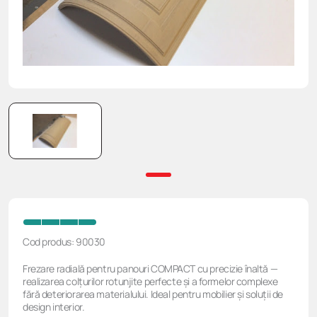
CDF ( placa compact)
Glisiere
Încărcător fără fir
Mecanisme și accesorii pentru mobila moale
Comode și noptiere
Menghine Hoegert, cleme
Laminate
Elemente de asamblare
Transformatoare
Fotoliі
Scule pneumatice Hoegert
Cant
Sisteme sertar
Mese și scaune
Seturi de scule Hoegert
Somierе ortopedicе
Șurubelnițe
Cod produs: 90030
Frezare radială pentru panouri COMPACT cu precizie înaltă —
realizarea colțurilor rotunjite perfecte și a formelor complexe
fără deteriorarea materialului. Ideal pentru mobilier și soluții de
design interior.