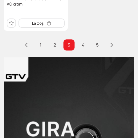
A0, crom
La Coș
1
2
3
4
5