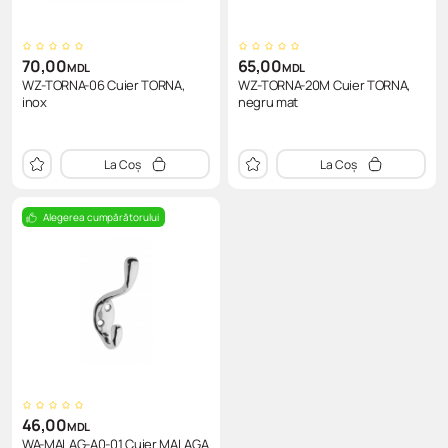
70,00
65,00
MDL
MDL
WZ-TORNA-06 Cuier TORNA,
WZ-TORNA-20M Cuier TORNA,
inox
negru mat
La Coș
La Coș
Alegerea cumpărătorului
46,00
MDL
WA-MALAG-A0-01 Cuier MALAGA