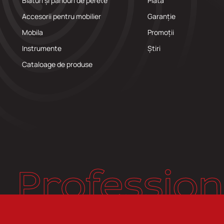
Blaturi și panouri de perete
Plată
Accesorii pentru mobilier
Garanție
Mobila
Promoții
Instrumente
Știri
Cataloage de produse