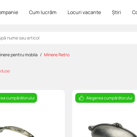
ompanie
Cum lucrăm
Locuri vacante
Știri
C
inere pentru mobila
Minere Retro
oduse
rea cumpărătorului
Alegerea cumpărătorului