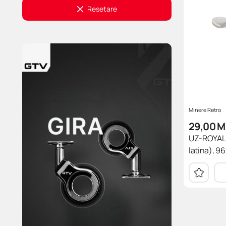
Resetare
126
131
134
136
144
146
147
Minere Retro
148
29,00
M
151
UZ-ROYAL1
159
latina), 9
164
165
183
184