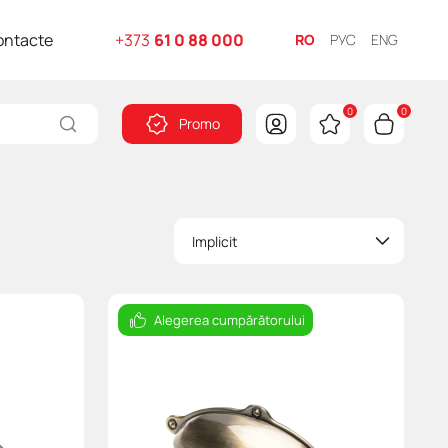
ontacte
+373
61 0 88 000
RO
РУС
ENG
0
0
Promo
Implicit
Alegerea cumpărătorului