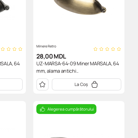
Minere Retro
28,00
MDL
SALA, 64
UZ-MARSA-64-09 Miner MARSALA, 64
mm, alama antichi..
La Coș
Alegerea cumpărătorului