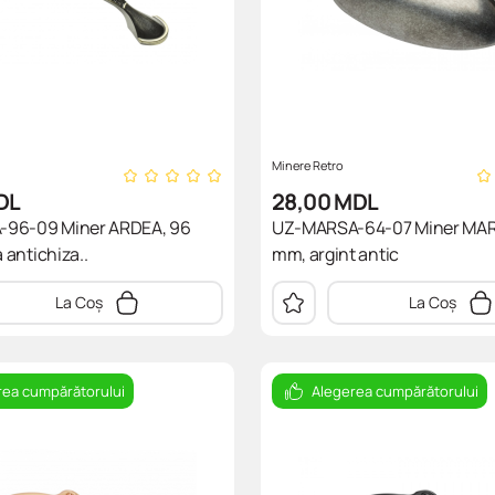
Minere Retro
DL
28,00
MDL
96-09 Miner ARDEA, 96
UZ-MARSA-64-07 Miner MAR
antichiza..
mm, argint antic
La Coș
La Coș
rea cumpărătorului
Alegerea cumpărătorului