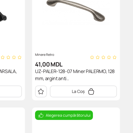
Minere Retro
41,00
MDL
ARSALA,
UZ-PALER-128-07 Miner PALERMO, 128
mm, argint anti..
La Coș
Alegerea cumpărătorului