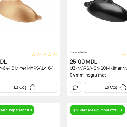
Minere Retro
DL
25,00
MDL
64-15 Miner MARSALA, 64
UZ-MARSA-64-20M Miner M
u
64 mm, negru mat
La Coș
La Coș
rea cumpărătorului
Alegerea cumpărătorului