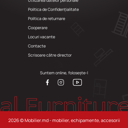
Utilizarea datelor personale
Politica de Confidențialitate
Politica de returnare
Cooperare
Locuri vacante
Сontacte
Scrisoare către director
Suntem online, folosește-l
2026 © Mobilier.md - mobilier, echipamente, accesorii