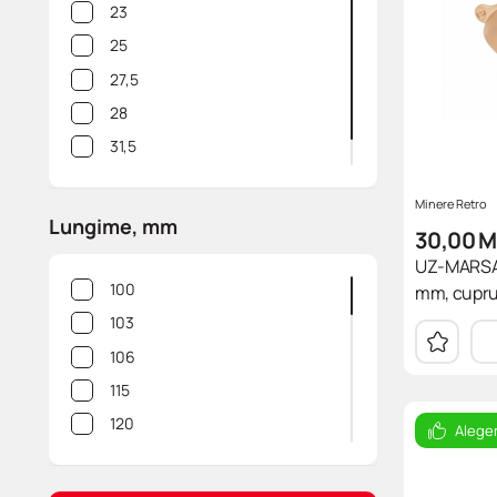
10M Alb mat
23
14 Cupru Antic
25
15 Cupru
27,5
18 Aur vechi
28
31,5
32,5
Minere Retro
Lungime, mm
30,00
M
UZ-MARSA-
100
mm, cupr
103
106
115
120
Alege
121
125