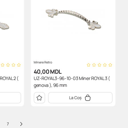
Minere Retro
40,00
MDL
ROYAL 2 (
UZ-ROYAL3-96-10-03 Miner ROYAL 3 (
genova ), 96 mm
La Coș
7