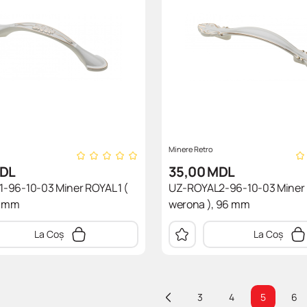
Minere Retro
DL
35,00
MDL
-96-10-03 Miner ROYAL 1 (
UZ-ROYAL2-96-10-03 Miner 
6 mm
werona ), 96 mm
La Coș
La Coș
3
4
5
6