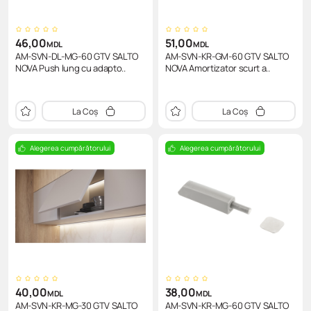
46,00
51,00
MDL
MDL
AM-SVN-DL-MG-60 GTV SALTO
AM-SVN-KR-GM-60 GTV SALTO
NOVA Push lung cu adapto..
NOVA Amortizator scurt a..
La Coș
La Coș
Alegerea cumpărătorului
Alegerea cumpărătorului
40,00
38,00
MDL
MDL
AM-SVN-KR-MG-30 GTV SALTO
AM-SVN-KR-MG-60 GTV SALTO