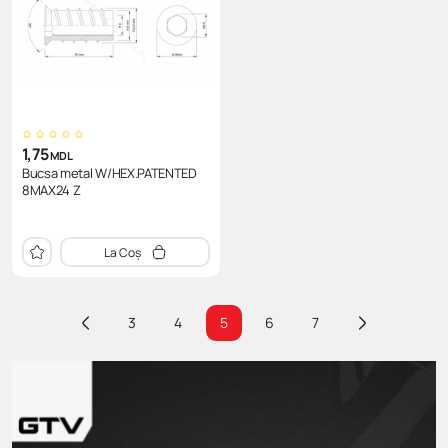
1,75
MDL
Bucsa metal W/HEX.PATENTED
8MAX24 Z
La Coș
3
4
5
6
7