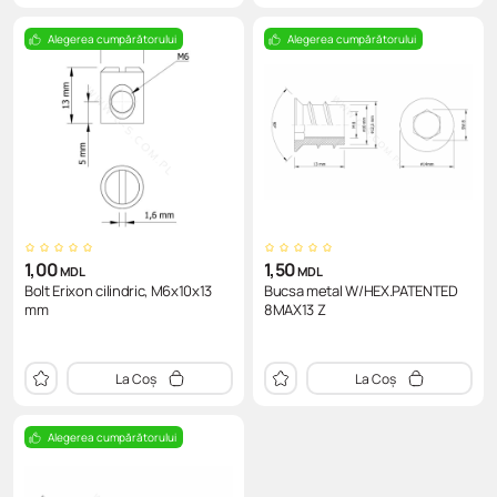
Alegerea cumpărătorului
Alegerea cumpărătorului
1,00
1,50
MDL
MDL
Bolt Erixon cilindric, M6x10x13
Bucsa metal W/HEX.PATENTED
mm
8MAX13 Z
La Coș
La Coș
Alegerea cumpărătorului