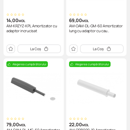
14,00
69,00
MDL
MDL
AM-KRZYZ-KPL Amortizator cu
AM-OAM-DL-GM-60 Amortizator
adaptor incrucisat
lung cu adaptor cu cau..
La Coș
La Coș
Alegerea cumpărătorului
Alegerea cumpărătorului
79,00
22,00
MDL
MDL