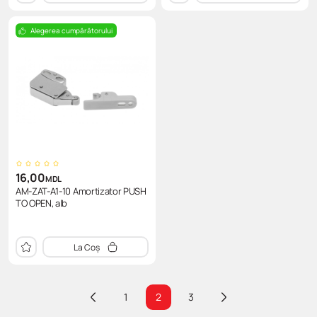
Alegerea cumpărătorului
16,00
MDL
AM-ZAT-A1-10 Amortizator PUSH
TO OPEN, alb
La Coș
1
2
3