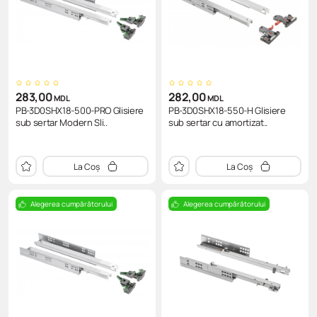
283,00
282,00
MDL
MDL
PB-3D0SHX18-500-PRO Glisiere
PB-3D0SHX18-550-H Glisiere
sub sertar Modern Sli..
sub sertar cu amortizat..
La Coș
La Coș
Alegerea cumpărătorului
Alegerea cumpărătorului