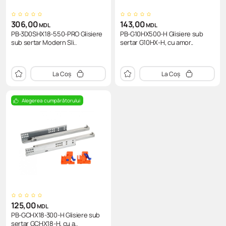
306,00
143,00
MDL
MDL
PB-3D0SHX18-550-PRO Glisiere
PB-G10HX500-H Glisiere sub
sub sertar Modern Sli..
sertar G10HX-H, cu amor..
La Coș
La Coș
Alegerea cumpărătorului
125,00
MDL
PB-GCHX18-300-H Glisiere sub
sertar GCHX18-H, cu a..