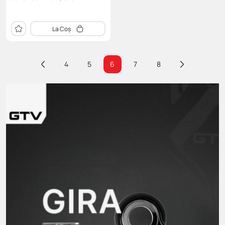
La Coș
4
5
6
7
8