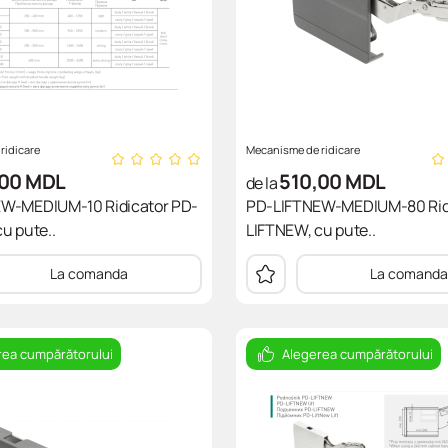
ridicare
Mecanisme de ridicare
,00
MDL
510,00
MDL
de la
W-MEDIUM-10 Ridicator PD-
PD-LIFTNEW-MEDIUM-80 Rid
u pute..
LIFTNEW, cu pute..
La comanda
La comanda
rea cumpărătorului
Alegerea cumpărătorului