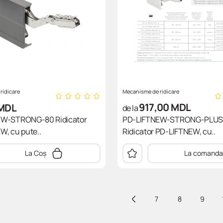
ridicare
Mecanisme de ridicare
917,00
MDL
MDL
de la
EW-STRONG-80 Ridicator
PD-LIFTNEW-STRONG-PLUS
W, cu pute..
Ridicator PD-LIFTNEW, cu..
La Coș
La comanda
7
8
9