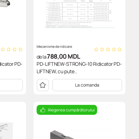
Mecanisme de ridicare
788,00
MDL
de la
icator PD-
PD-LIFTNEW-STRONG-10 Ridicator PD-
LIFTNEW, cu pute..
La comanda
Alegerea cumpărătorului