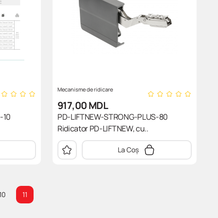
Mecanisme de ridicare
917,00
MDL
-10
PD-LIFTNEW-STRONG-PLUS-80
Ridicator PD-LIFTNEW, cu..
La Coș
10
11