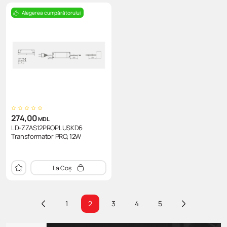
Alegerea cumpărătorului
274,00
MDL
LD-ZZAS12PROPLUSKD6
Transformator PRO, 12W
La Coș
1
2
3
4
5