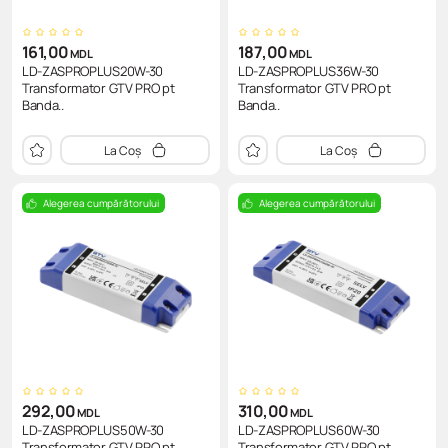
161,00
187,00
MDL
MDL
LD-ZASPROPLUS20W-30
LD-ZASPROPLUS36W-30
Transformator GTV PRO pt
Transformator GTV PRO pt
Banda..
Banda..
La Coș
La Coș
Alegerea cumpărătorului
Alegerea cumpărătorului
292,00
310,00
MDL
MDL
LD-ZASPROPLUS50W-30
LD-ZASPROPLUS60W-30
Transformator GTV PRO pt
Transformator GTV PRO pt