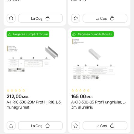
La Coș
La Coș
Alegerea cumpărătorului
Alegerea cumpărătorului
212,00
165,00
MDL
MDL
A-HR18-300-20M Profil HR18, L-3
A-K18-300-05 Profil unghiular, L-
m, negru mat
3m, aliuminiu
La Coș
La Coș