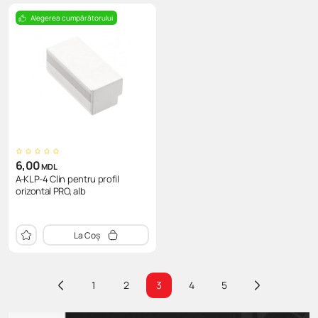
Alegerea cumpărătorului
6,00
MDL
A-KLP-4 Clin pentru profil
orizontal PRO, alb
La Coș
1
2
3
4
5