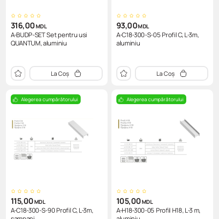
316,00
93,00
MDL
MDL
A-BUDP-SET Set pentru usi
A-C18-300-S-05 Profil C, L-3m,
QUANTUM, aluminiu
aluminiu
La Coș
La Coș
Alegerea cumpărătorului
Alegerea cumpărătorului
115,00
105,00
MDL
MDL
A-C18-300-S-90 Profil C, L-3m,
A-H18-300-05 Profil H18, L-3 m,
sampani
aluminiu