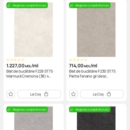
Alegerea cumpărătorului
Alegerea cumpărătorului
1.227,00
/ml
714,00
/ml
MDL
MDL
Blat de bucătărie F229 ST75
Blat de bucătărie F230 ST75
Marmură Cremona (38) 4..
Pietra Fanano gri desc..
La Coș
La Coș
Alegerea cumpărătorului
Alegerea cumpărătorului