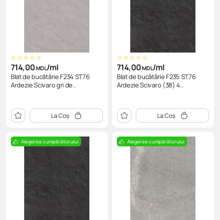
714,00
/ml
714,00
/ml
MDL
MDL
Blat de bucătărie F234 ST76
Blat de bucătărie F235 ST76
Ardezie Scivaro gri de..
Ardezie Scivaro (38) 4..
La Coș
La Coș
Alegerea cumpărătorului
Alegerea cumpărătorului