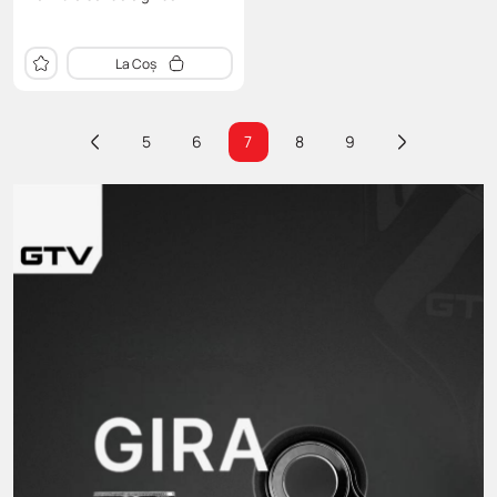
La Coș
5
6
7
8
9