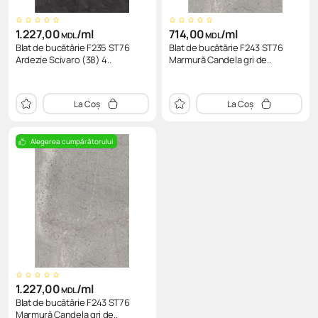
1.227,00
/ml
714,00
/ml
MDL
MDL
Blat de bucătărie F235 ST76
Blat de bucătărie F243 ST76
Ardezie Scivaro (38) 4..
Marmură Candela gri de..
La Coș
La Coș
Alegerea cumpărătorului
1.227,00
/ml
MDL
Blat de bucătărie F243 ST76
Marmură Candela gri de..