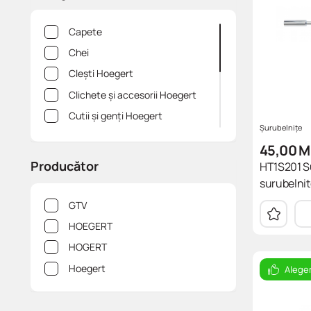
Capete
Chei
Clești Hoegert
Clichete și accesorii Hoegert
Cutii și genți Hoegert
Șurubelnițe
Instrument de măsurare
45,00
M
Hoegert
Рroducător
HT1S201 Su
Menghine Hoegert, cleme
surubelnit
Scule pneumatice Hoegert
GTV
Seturi de scule Hoegert
HOEGERT
Șurubelnițe
HOGERT
Hoegert
Alege