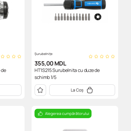
Șurubelnițe
355,00
MDL
 de
HT1S215 Surubelnita cu duze de
schimb 1/5
La Coș
Alegerea cumpărătorului