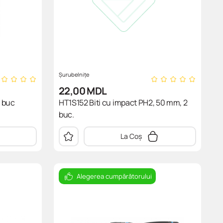
Șurubelnițe
22,00
MDL
4 buc
HT1S152 Biti cu impact PH2, 50 mm, 2
buc.
La Coș
Alegerea cumpărătorului