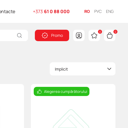
ontacte
+373
61 0 88 000
RO
РУС
ENG
0
0
Promo
Implicit
Alegerea cumpărătorului