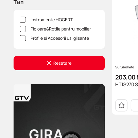
Тип
Instrumente HOGERT
Picioare&Rotile pentru mobilier
Profile si Accesorii usi glisante
Resetare
Șurubelnițe
203,00
HT1S270 Se