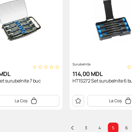
Șurubelnițe
MDL
114,00
MDL
t surubelnite 7 buc
HT1S272 Set surubelnite 6 b
La Coș
La Coș
3
4
5
6