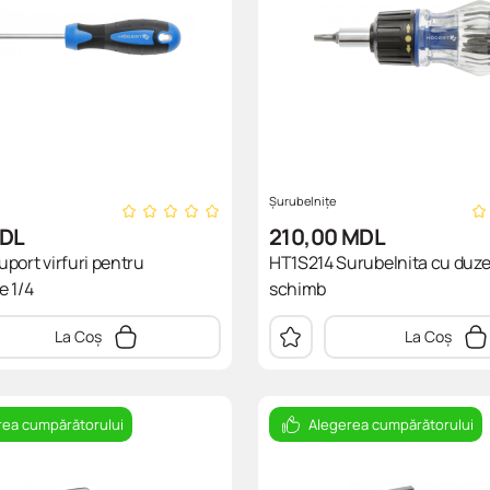
Șurubelnițe
DL
210,00
MDL
port virfuri pentru
HT1S214 Surubelnita cu duze
e 1/4
schimb
La Coș
La Coș
rea cumpărătorului
Alegerea cumpărătorului