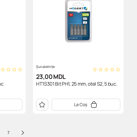
Șurubelnițe
23,00
MDL
uc
HT1S301 Bit PH1, 25 mm, otel S2, 5 buc.
La Coș
7