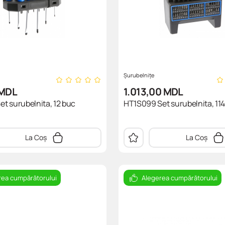
Șurubelnițe
MDL
1.013,00
MDL
t surubelnita, 12 buc
HT1S099 Set surubelnita, 11
La Coș
La Coș
rea cumpărătorului
Alegerea cumpărătorului