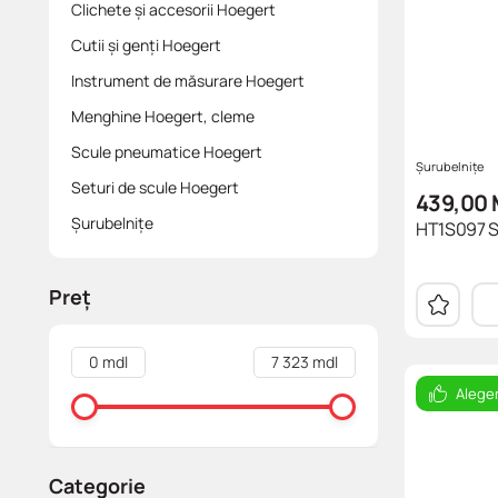
CDF ( placa compact)
Glisiere
Încărcător fără fir
Mecanisme și accesorii pentru mobila moale
Comode și noptiere
Menghine Hoegert, cleme
Clichete și accesorii Hoegert
Cutii și genți Hoegert
Laminate
Elemente de asamblare
Transformatoare
Fotoliі
Scule pneumatice Hoegert
Instrument de măsurare Hoegert
Cant
Sisteme sertar
Mese și scaune
Seturi de scule Hoegert
Menghine Hoegert, cleme
Scule pneumatice Hoegert
Somierе ortopedicе
Șurubelnițe
Șurubelnițe
Seturi de scule Hoegert
439,00
Șurubelnițe
HT1S097 Se
Preț
0 mdl
7 323 mdl
Alege
Categorie