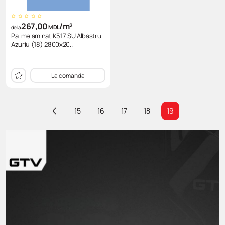
267,00
/m²
MDL
de la
Pal melaminat K517 SU Albastru
Azuriu (18) 2800x20..
La comanda
15
16
17
18
19