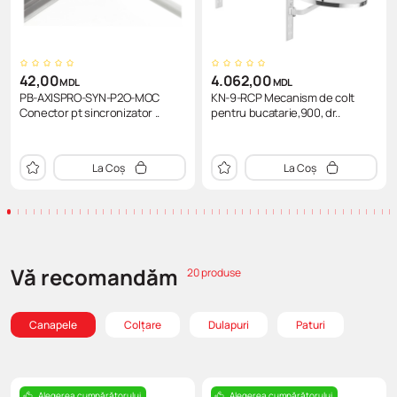
42,00
4.062,00
MDL
MDL
PB-AXISPRO-SYN-P2O-MOC
KN-9-RCP Mecanism de colt
Conector pt sincronizator ..
pentru bucatarie,900, dr..
La Coș
La Coș
Vă recomandăm
20 produse
Canapele
Colţare
Dulapuri
Paturi
Alegerea cumpărătorului
Alegerea cumpărătorului