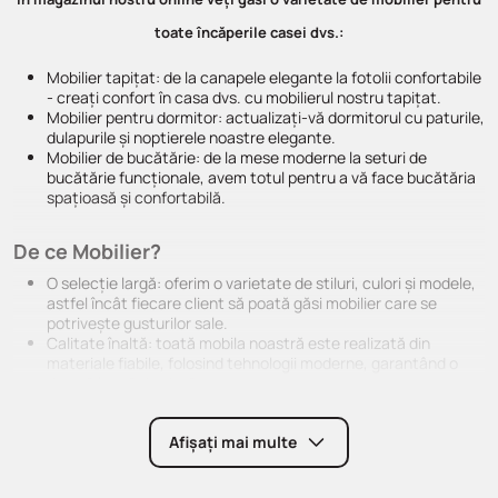
toate încăperile casei dvs.:
Mobilier tapițat: de la canapele elegante la fotolii confortabile
- creați confort în casa dvs. cu mobilierul nostru tapițat.
Mobilier pentru dormitor: actualizați-vă dormitorul cu paturile,
dulapurile și noptierele noastre elegante.
Mobilier de bucătărie: de la mese moderne la seturi de
bucătărie funcționale, avem totul pentru a vă face bucătăria
spațioasă și confortabilă.
De ce Mobilier?
O selecție largă: oferim o varietate de stiluri, culori și modele,
astfel încât fiecare client să poată găsi mobilier care se
potrivește gusturilor sale.
Calitate înaltă: toată mobila noastră este realizată din
materiale fiabile, folosind tehnologii moderne, garantând o
durată lungă de viață.
Livrare rapidă: înțelegem cât de important este să primiți
mobila la timp.
Afișați mai multe
Serviciul nostru de livrare funcționează. Cumpărați mobilă online -
simplu și convenabil! Faceți-vă casa și mai confortabilă cu Mobilier.