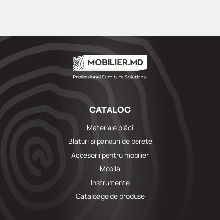
Faceți clic pe „Cumpărați” acum și transformați-vă spațiul cu
mobilierul nostru de înaltă calitate și elegant! Pentru a răspunde
prompt nevoilor clienților noștri.
CATALOG
Materiale plăci
Blaturi și panouri de perete
Accesorii pentru mobilier
Mobila
Instrumente
Cataloage de produse