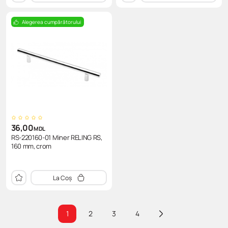
Alegerea cumpărătorului
36,00
MDL
RS-220160-01 Miner RELING RS,
160 mm, crom
La Coș
1
2
3
4